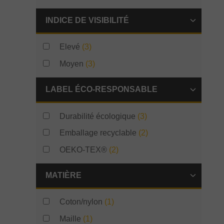
INDICE DE VISIBILITÉ
Elevé
(3)
Moyen
(3)
LABEL ÉCO-RESPONSABLE
Durabilité écologique
(3)
Emballage recyclable
(2)
OEKO-TEX®
(2)
MATIÈRE
Coton/nylon
(1)
Maille
(1)