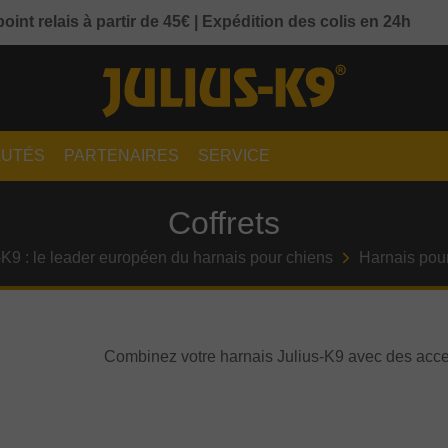
point relais à partir de 45€ | Expédition des colis en 24h
UTÉS
PARTENAIRES
SERVICE
Coffrets
-K9 : le leader européen du harnais pour chiens
Harnais pou
Combinez votre harnais Julius-K9 avec des acce