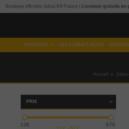
Boutique officielle Julius-K9 France |
Livraison gratuite en 
PRODUITS
QUI SOMMES-NOUS
NOUVEA
Accueil
Julius
PRIX
13€
67€
13
€ -
67
€