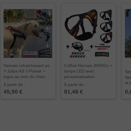
Harnais rafraichissant en
Coffret Harnais JK9®Go +
Y Julius-K9 Y-Powair +
lampe LED avec
Set
logos au nom du chien
personnalisation
Spe
OFFERTS !
OFFERTE
et 
À partir de :
À partir de :
45,90 €
81,48 €
0,