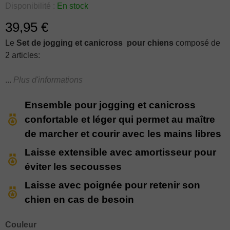
Disponibilité :
En stock
Nom du produit
Qté
39,95 €
Set de jogging 2-en-1 ceinture+laisse pour courir
10
avec chien,
Le
Set de jogging et canicross pour chiens
composé de
2 articles:
Plus d'informations
une ceinture Dingo confortable et légère, robuste et
réglable de 70 à 130 cm, munie d'une bande
Ensemble pour jogging et canicross
réfléchissante pour une meilleure visibilité.
confortable et léger qui permet au maître
une laisse avec amortisseur noire de 120-150 cm
de marcher et courir avec les mains libres
avec poignée pour retenir son chien rapidement
Laisse extensible avec amortisseur pour
La
ceinture de jogging et canicross
permet au maître de
éviter les secousses
marcher et courir avec les
mains libres
. , cette ceinture est
recommandée pour la randonnée, la course, le jogging et
Laisse avec poignée pour retenir son
les balades quotidiennes avec votre chien. Concue dans
chien en cas de besoin
une maille solide et durable la rend très
confortable et
légère
pour toutes personnes de tout âge et toute
Couleur