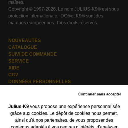
maîtres.
Copyright © 1997-2026. Le nom JULIUS-K9® est sous
protection internationale. IDC®et K9® sont des
marques européennes. Tous droits réservés.
NOUVEAUTES
CATALOGUE
SUIVI DE COMMANDE
SERVICE
AIDE
CGV
DONNÉES PERSONNELLES
Continuer sans accepter
Réseaux sociaux:
Julius-K9
vous propose une expérience personnalisée
grâce aux cookies. Le dépôt de cookies nous permet,
ainsi qu'à nos partenaires, de vous proposer des
contenus adaptés à vos centres d'intérêts, d'analyser