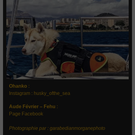
Ohanko
:
Instagram : husky_ofthe_sea
Aude Février – Fehu
:
Page
Facebook
Photographie par :
garabedianmorganephoto