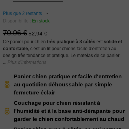
Plus que 2 restants
Disponibilité :
En stock
Nom du produit
Qté
70,96 €
Panier pour chien Benetton déhoussable et
52,94 €
2
lavable pour couchage chien,
Ce panier pour chien
très pratique à 3 côtés
est
solide et
confortable
, c'est un lit pour chiens facile d'entretien au
design très tendance et pratique. Le matelas de ce panier
chien est dense et épais pour un confort assuré pour votre
Plus d'informations
chien. La
housse facile à enlever et à laver
est pratique au
Panier chien pratique et facile d'entretien
quotidien : elle
s'ouvre par fermeture éclair
très facilement
pour s'enfiler et se ôter sans efforts sur le coussin de
au quotidien déhoussable par simple
rembourrage. Grâce à ses 2 tailles, ce panier pour chien
fermeture éclair
déhoussable est soit un panier chien XXL de grande taille,
Couchage pour chien résistant à
soit un panier pour chien de toutes races petites à
l'humidité et à la base anti-dérapante pour
moyennes.
garder le chien confortablement au chaud